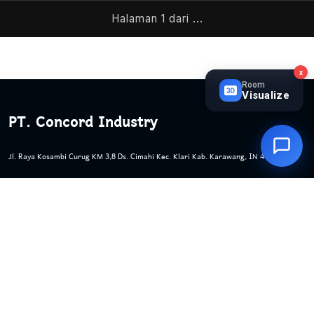
Halaman
1
dari
...
x
Room
Visualize
PT. Concord Industry
Jl. Raya Kosambi Curug KM 3,8 Ds. Cimahi Kec. Klari Kab. Karawang, IN 41371
Phone:
(+62)267 863 6746
Email:
admin@concord.co.id
Useful Links
Home
Suport